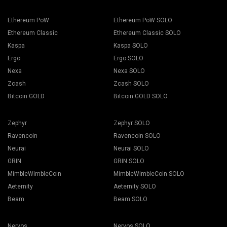
Ethereum PoW
Ethereum PoW SOLO
Ethereum Classic
Ethereum Classic SOLO
Kaspa
Kaspa SOLO
Ergo
Ergo SOLO
Nexa
Nexa SOLO
Zcash
Zcash SOLO
Bitcoin GOLD
Bitcoin GOLD SOLO
Zephyr
Zephyr SOLO
Ravencoin
Ravencoin SOLO
Neurai
Neurai SOLO
GRIN
GRIN SOLO
MimbleWimbleCoin
MimbleWimbleCoin SOLO
Aeternity
Aeternity SOLO
Beam
Beam SOLO
Nervos
Nervos SOLO