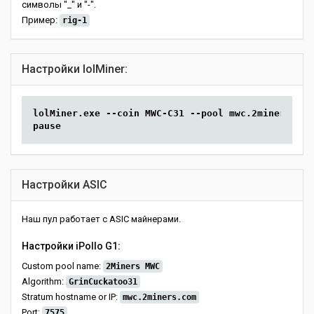
символы "_" и "-".
Пример:
rig-1
Настройки lolMiner:
lolMiner.exe --coin MWC-C31 --pool mwc.2miners.com
pause
Настройки ASIC
Наш пул работает с ASIC майнерами.
Настройки iPollo G1:
Custom pool name:
2Miners MWC
Algorithm:
GrinCuckatoo31
Stratum hostname or IP:
mwc.2miners.com
Port:
7575