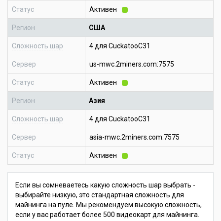
Статус
Активен
Регион
США
Сложность шар
4 для CuckatooC31
Сервер
us-mwc.2miners.com:7575
Статус
Активен
Регион
Азия
Сложность шар
4 для CuckatooC31
Сервер
asia-mwc.2miners.com:7575
Статус
Активен
Если вы сомневаетесь какую сложность шар выбрать -
выбирайте низкую, это стандартная сложность для
майнинга на пуле. Мы рекомендуем высокую сложность,
если у вас работает более 500 видеокарт для майнинга.