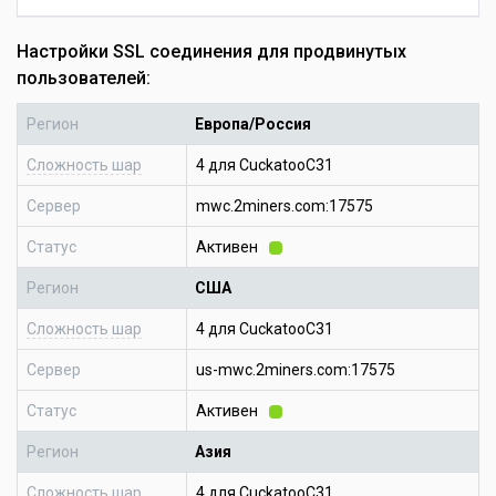
Настройки SSL соединения для продвинутых
пользователей:
Регион
Европа/Россия
Сложность шар
4 для CuckatooC31
Сервер
mwc.2miners.com:17575
Статус
Активен
Регион
США
Сложность шар
4 для CuckatooC31
Сервер
us-mwc.2miners.com:17575
Статус
Активен
Регион
Азия
Сложность шар
4 для CuckatooC31