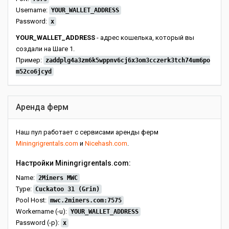
Username:
YOUR_WALLET_ADDRESS
Password:
x
YOUR_WALLET_ADDRESS
- адрес кошелька, который вы
создали на Шаге 1.
Пример:
zaddplg4a3zm6k5wppnv6cj6x3om3cczerk3tch74um6po
m52co6jcyd
Аренда ферм
Наш пул работает с сервисами аренды ферм
Miningrigrentals.com
и
Nicehash.com
.
Настройки Miningrigrentals.com:
Name:
2Miners MWC
Type:
Cuckatoo 31 (Grin)
Pool Host:
mwc.2miners.com:7575
Workername (-u):
YOUR_WALLET_ADDRESS
Password (-p):
x