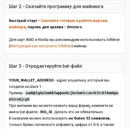
Шаг 2 - Скачайте программу для майнинга
Быстрый старт -
Скачайте готовую к работе версию
майнера
, пароль для архива - 2miners.
Для карт AMD и Nvidia мы рекомендуем использовать lolMiner
(
Инструкция как настроить lolMiner
) майнер.
Шаг 3 - Отредактируйте bat-файл
YOUR_WALLET_ADDRESS
- адрес кошелька, который вы
создали на Шаге 1.
Пример:
zaddplg4a3zm6k5wppnv6cj6x3om3cczerk3tch74um6po
m52co6jcyd
При желании вы можете назвать вашу ферму, измените ее
имя в bat-файле -
RIG_ID
. Делать это не обязательно.
В названии можно использовать
не более 32 символов
,
только буквы латинского алфавита, цифры от 0-9, а также