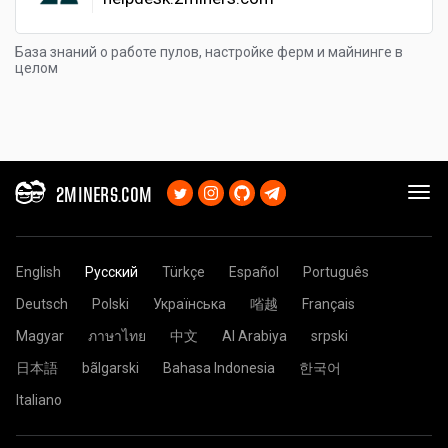
База знаний о работе пулов, настройке ферм и майнинге в
целом
2MINERS.COM
English
Русский
Türkçe
Español
Português
Deutsch
Polski
Українська
㗂越
Français
Magyar
ภาษาไทย
中文
Al Arabiya
srpski
日本語
bãlgarski
Bahasa Indonesia
한국어
Italiano