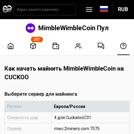
RUB
MimbleWimbleCoin Пул
201
Как начать майнить MimbleWimbleCoin на
CUCKOO
Выберите сервер для майнинга
Регион
Европа/Россия
Сложность шар
4 для CuckatooC31
Сервер
mwc.2miners.com:7575