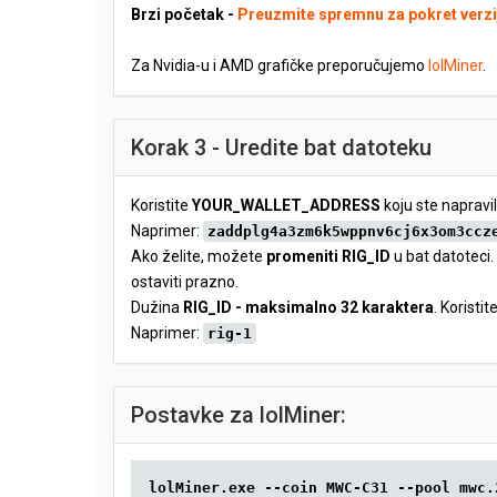
Brzi početak -
Preuzmite spremnu za pokret verzi
Za Nvidia-u i AMD grafičke preporučujemo
lolMiner
.
Korak 3 - Uredite bat datoteku
Koristite
YOUR_WALLET_ADDRESS
koju ste napravil
Naprimer:
zaddplg4a3zm6k5wppnv6cj6x3om3ccz
Ako želite, možete
promeniti RIG_ID
u bat datoteci.
ostaviti prazno.
Dužina
RIG_ID - maksimalno 32 karaktera
. Koristit
Naprimer:
rig-1
Postavke za lolMiner:
lolMiner.exe --coin MWC-C31 --pool mwc.