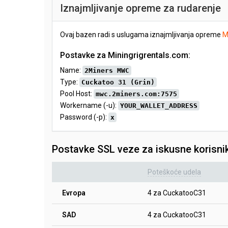
Iznajmljivanje opreme za rudarenje
Ovaj bazen radi s uslugama iznajmljivanja opreme
M
Postavke za Miningrigrentals.com:
Name:
2Miners MWC
Type:
Cuckatoo 31 (Grin)
Pool Host:
mwc.2miners.com:7575
Workername (-u):
YOUR_WALLET_ADDRESS
Password (-p):
x
Postavke SSL veze za iskusne korisni
Poteškoće udela
Evropa
4 za CuckatooC31
SAD
4 za CuckatooC31