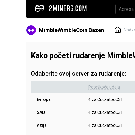
2MINERS.COM
MimbleWimbleCoin Bazen
Nadzo
Kako početi rudarenje Mimbl
Odaberite svoj server za rudarenje:
Poteškoće udela
Evropa
4 za CuckatooC31
SAD
4 za CuckatooC31
Azija
4 za CuckatooC31