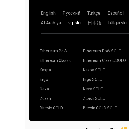
English
Русский
Türkçe
Español
Al Arabiya
srpski
日本語
bãlgarski
Ethereum PoW
Ethereum PoW SOLO
Ethereum Classic
Ethereum Classic SOLO
Kaspa
Kaspa SOLO
Ergo
Ergo SOLO
Nexa
Nexa SOLO
Zcash
Zcash SOLO
Bitcoin GOLD
Bitcoin GOLD SOLO