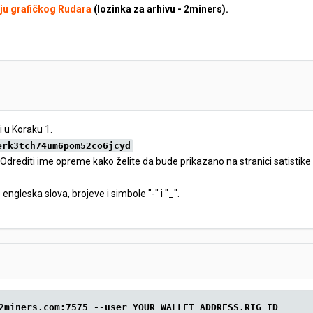
ju grafičkog Rudara
(lozinka za arhivu - 2miners).
i u Koraku 1.
erk3tch74um6pom52co6jcyd
 Odrediti ime opreme kako želite da bude prikazano na stranici satistik
e engleska slova, brojeve i simbole "-" i "_".
2miners.com:7575 --user YOUR_WALLET_ADDRESS.RIG_ID