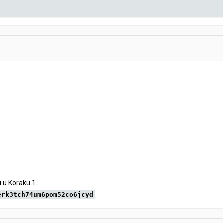
i u Koraku 1.
erk3tch74um6pom52co6jcyd