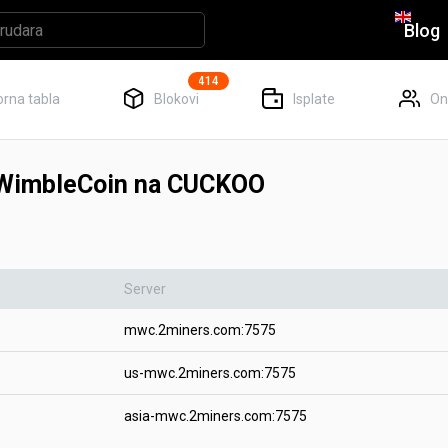
Blog
414
rna tabla
Blokovi
Isplate
Onl
eWimbleCoin na CUCKOO
Server
mwc.2miners.com:7575
us-mwc.2miners.com:7575
asia-mwc.2miners.com:7575