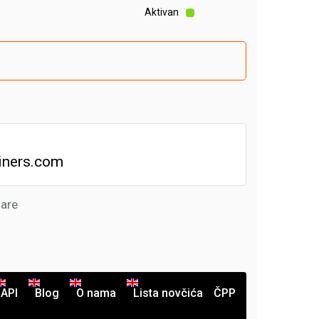
Aktivan
iners.com
dare
API
Blog
O nama
Lista novčića
ČPP