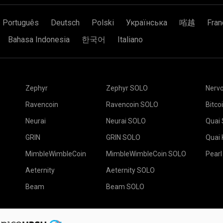
Português
Deutsch
Polski
Українська
㗂越
Fran
Bahasa Indonesia
한국어
Italiano
Zephyr
Zephyr SOLO
Nerv
Ravencoin
Ravencoin SOLO
Bitco
Neurai
Neurai SOLO
Quai
GRIN
GRIN SOLO
Quai
MimbleWimbleCoin
MimbleWimbleCoin SOLO
Pearl
Aeternity
Aeternity SOLO
Beam
Beam SOLO