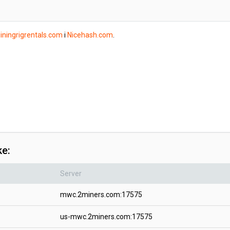
iningrigrentals.com
i
Nicehash.com
.
ke:
Server
mwc.2miners.com:17575
us-mwc.2miners.com:17575