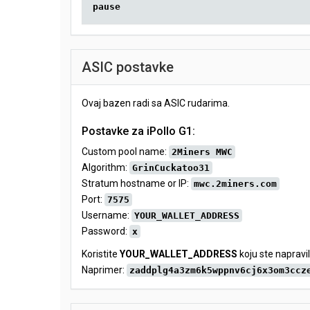
pause
ASIC postavke
Ovaj bazen radi sa ASIC rudarima.
Postavke za iPollo G1:
Custom pool name:
2Miners MWC
Algorithm:
GrinCuckatoo31
Stratum hostname or IP:
mwc.2miners.com
Port:
7575
Username:
YOUR_WALLET_ADDRESS
Password:
x
Koristite
YOUR_WALLET_ADDRESS
koju ste napravil
Naprimer:
zaddplg4a3zm6k5wppnv6cj6x3om3ccz