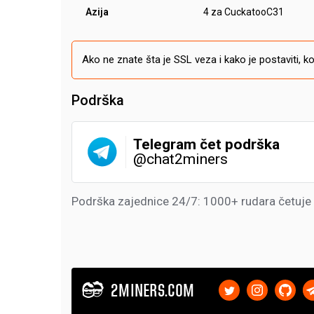
Azija
4 za CuckatooC31
Ako ne znate šta je SSL veza i kako je postaviti, ko
Podrška
Telegram čet podrška
@chat2miners
Podrška zajednice 24/7: 1000+ rudara četuje
2MINERS.COM