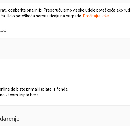
ti, odaberite onaj niži. Preporučujemo visoke udele poteškoća ako rudari
oća. Udio poteškoća nema uticaja na nagrade.
Pročitajte više
.
CKOO
ine da biste primali isplate iz fonda.
na xt.com kripto berzi.
udarenje