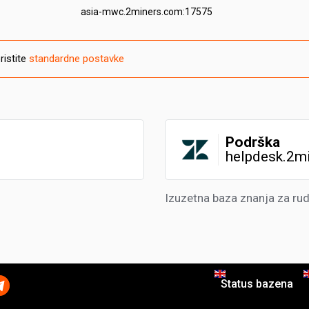
asia-mwc.2miners.com:17575
ristite
standardne postavke
Podrška
helpdesk.2m
Izuzetna baza znanja za ru
Status bazena