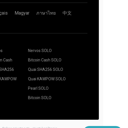
çais
Magyar
ภาษาไทย
中文
os
Nervos SOLO
in Cash
Bitcoin Cash SOLO
 SHA256
Quai SHA256 SOLO
 KAWPOW
Quai KAWPOW SOLO
Pearl SOLO
Bitcoin SOLO