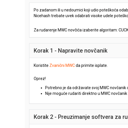
Po zadanom ili u nedoumici koji udio poteškoća odabra
Nicehash trebate uvek odabrati visoke udele potešk
Za rudarenje MWC novčića izaberite algoritam: CU
Korak 1 - Napravite novčanik
Koristite
Zvanični MWC
da primite isplate.
Oprez!
Potrebno je da održavate svoj MWC novčanik onl
Nije moguće rudariti direktno u MWC novčanik 
Korak 2 - Preuzimanje softvera za r