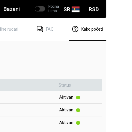
Noćna
Bazeni
SR
RSD
tema
ine rudari
FAQ
Kako početi
Status
Aktivan
Aktivan
Aktivan