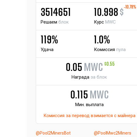
-10.78%
3514651
10.998
$
Решаем
блок
Курс
MWC
119%
1.0%
Удача
Комиссия
пула
$0.55
0.05
MWC
Награда
за блок
0.115
MWC
Мин. выплата
Комиссия за перевод взимается с майнера
@Pool2MinersBot
@PoolMwc2Miners