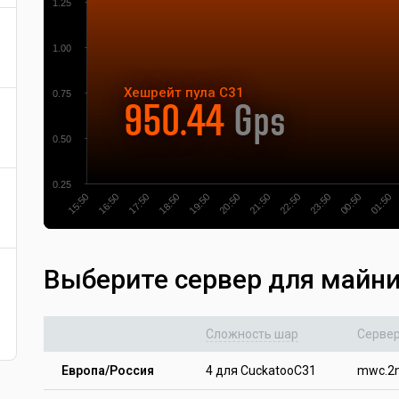
1.25
1.00
Хешрейт
пула
C31
0.75
950.44
Gps
0.50
0.25
17:50
16:50
15:50
01:50
00:50
23:50
22:50
21:50
20:50
19:50
18:50
Выберите сервер для майн
Сложность шар
Серве
Европа/Россия
4 для CuckatooC31
mwc.2m