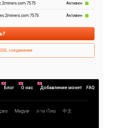
.2miners.com:7575
Активен
wc.2miners.com:7575
Активен
ь?
SSL соединение
Блог
О нас
Добавление монет
FAQ
çais
Magyar
ภาษาไทย
中文