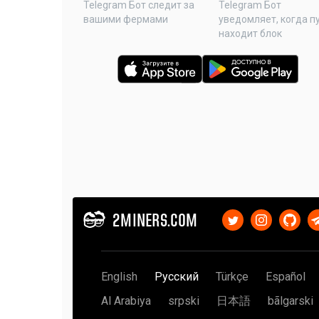
Telegram Бот следит за
Telegram Бот
вашими фермами
уведомляет, когда п
находит блок
2MINERS.COM
English
Русский
Türkçe
Español
Al Arabiya
srpski
日本語
bãlgarski