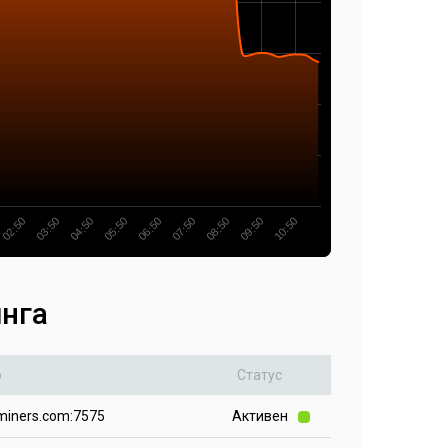
06:50
05:50
04:50
03:50
02:50
10:50
09:50
08:50
07:50
инга
р
Статус
iners.com:7575
Активен