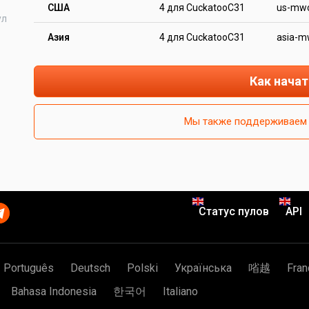
США
4 для CuckatooC31
us-mwc
ул
Азия
4 для CuckatooC31
asia-m
Как начат
Мы также поддерживаем 
Статус пулов
API
Português
Deutsch
Polski
Українська
㗂越
Fran
Bahasa Indonesia
한국어
Italiano