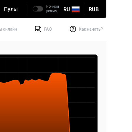
Ночной
Пулы
RU
RUB
режим
ы онлайн
FAQ
Как начать?