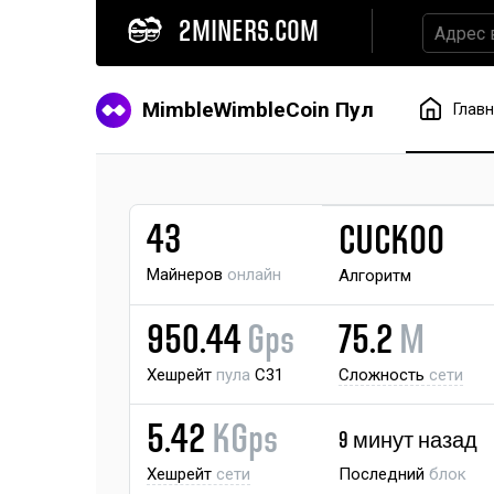
2MINERS.COM
MimbleWimbleCoin Пул
Глав
43
CUCKOO
Майнеров
онлайн
Алгоритм
950.44
Gps
75.2
M
Хешрейт
пула
C31
Сложность
сети
5.42
KGps
9 минут назад
Хешрейт
сети
Последний
блок