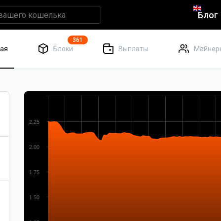
Блог
361
ная
Блоки
Выплаты
Майнер
2.25
2.00
1.75
1.50