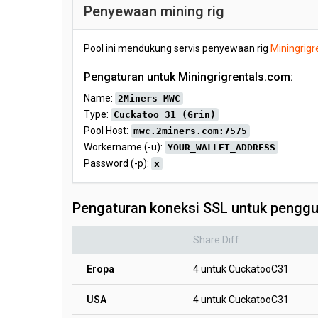
Penyewaan mining rig
Pool ini mendukung servis penyewaan rig
Miningrigr
Pengaturan untuk Miningrigrentals.com:
Name:
2Miners MWC
Type:
Cuckatoo 31 (Grin)
Pool Host:
mwc.2miners.com:7575
Workername (-u):
YOUR_WALLET_ADDRESS
Password (-p):
x
Pengaturan koneksi SSL untuk penggu
Share Diff
Eropa
4 untuk CuckatooC31
USA
4 untuk CuckatooC31