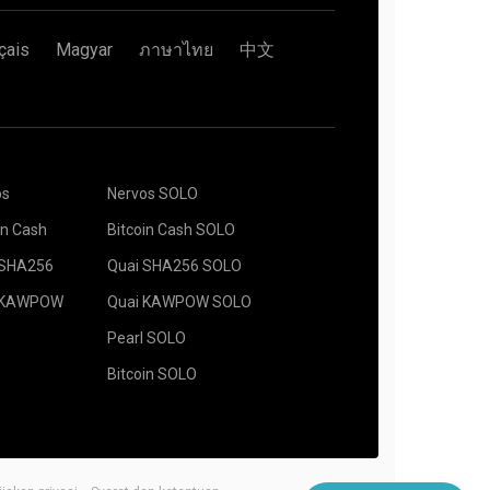
çais
Magyar
ภาษาไทย
中文
os
Nervos SOLO
in Cash
Bitcoin Cash SOLO
 SHA256
Quai SHA256 SOLO
 KAWPOW
Quai KAWPOW SOLO
Pearl SOLO
Bitcoin SOLO