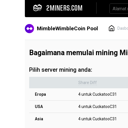
2MINERS.COM
MimbleWimbleCoin Pool
Dasb
Bagaimana memulai mining M
Pilih server mining anda:
Share Diff
Eropa
4 untuk CuckatooC31
USA
4 untuk CuckatooC31
Asia
4 untuk CuckatooC31