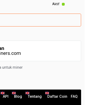
Aktif
an
iners.com
a untuk miner
API
Blog
Tentang
Daftar Coin
FAQ