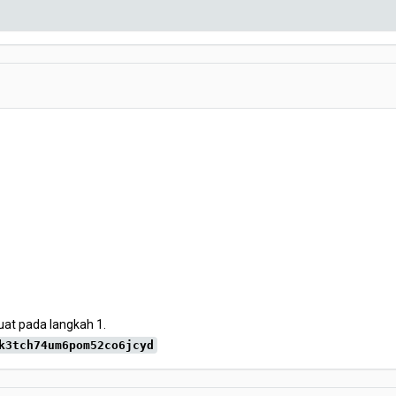
at pada langkah 1.
k3tch74um6pom52co6jcyd