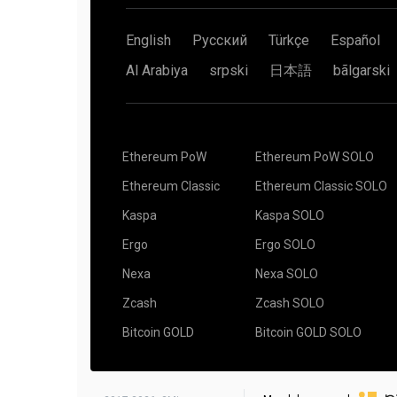
English
Русский
Türkçe
Español
Al Arabiya
srpski
日本語
bãlgarski
Ethereum PoW
Ethereum PoW SOLO
Ethereum Classic
Ethereum Classic SOLO
Kaspa
Kaspa SOLO
Ergo
Ergo SOLO
Nexa
Nexa SOLO
Zcash
Zcash SOLO
Bitcoin GOLD
Bitcoin GOLD SOLO