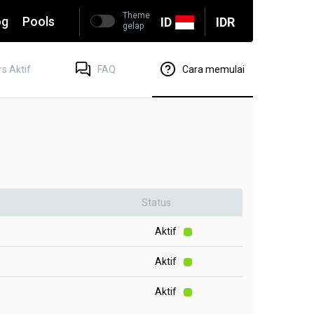
Theme
og
Pools
ID
IDR
gelap
s Aktif
FAQ
Cara memulai
Status
Aktif
Aktif
Aktif