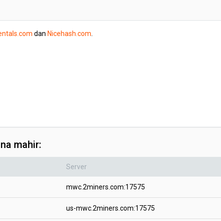
entals.com
dan
Nicehash.com
.
na mahir:
Server
mwc.2miners.com:17575
us-mwc.2miners.com:17575