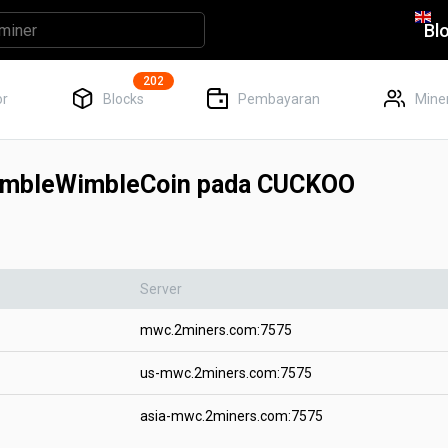
Bl
202
or
Blocks
Pembayaran
Miner
imbleWimbleCoin pada CUCKOO
Server
mwc.2miners.com:7575
us-mwc.2miners.com:7575
asia-mwc.2miners.com:7575