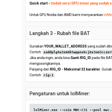
Quick start -
Unduh versi GPU miner yang sudah s
Untuk GPU Nvidia dan AMD kami menyarankan
lolMi
Langkah 3 - Rubah file BAT
Gunakan
YOUR_WALLET_ADDRESS
yang sudah dibu
Contoh:
zaddplg4a3zm6k5wppnv6cj6x3om3cczer
Jika anda ingin, anda bisa
Ganti RIG_ID
pada file BAT
mengosongkannya.
Panjang dari
RIG_ID - Maksimal 32 karakter
. Gunak
Contoh:
rig-1
Pengaturan untuk lolMiner:
lolMiner.exe --coin MWC-C31 --pool mwc.