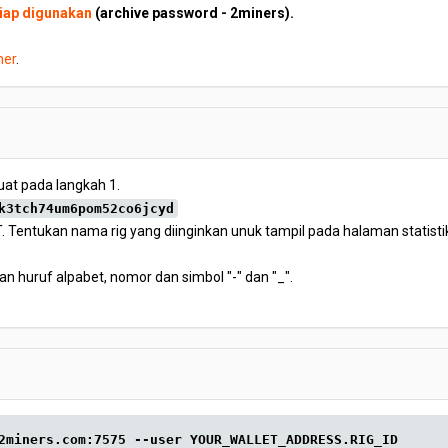
iap digunakan
(archive password - 2miners).
ner
.
at pada langkah 1.
k3tch74um6pom52co6jcyd
. Tentukan nama rig yang diinginkan unuk tampil pada halaman statistik 
an huruf alpabet, nomor dan simbol "-" dan "_".
2miners.com:7575 --user YOUR_WALLET_ADDRESS.RIG_ID