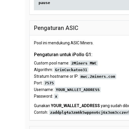
pause
Pengaturan ASIC
Pool ini mendukung ASIC Miners.
Pengaturan untuk iPollo G1:
Custom pool name:
2Miners MWC
Algorithm:
GrinCuckatoo31
Stratum hostname or IP:
mwc.2miners.com
Port:
7575
Username:
YOUR_WALLET_ADDRESS
Password:
x
Gunakan
YOUR_WALLET_ADDRESS
yang sudah dibu
Contoh:
zaddplg4a3zm6k5wppnv6cj6x3om3cczer