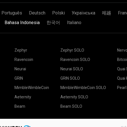
Português
Deutsch
Polski
Українська
㗂越
Fran
Bahasa Indonesia
한국어
Italiano
Zephyr
Zephyr SOLO
Nerv
Ravencoin
Ravencoin SOLO
Bitco
Neurai
Neurai SOLO
Quai
GRIN
GRIN SOLO
Quai
MimbleWimbleCoin
MimbleWimbleCoin SOLO
Pearl
Aeternity
Aeternity SOLO
Beam
Beam SOLO