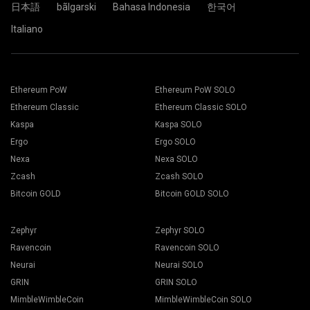
日本語
bãlgarski
Bahasa Indonesia
한국어
Italiano
Cüzdan adresinizi Address alanına yapıştırın ve aşağıdaki
Uygun madencilik yazılımını seçin. Önerilen madencilik
Name alanına adını yazın. Create düğmesine basın.
yazılımı "
Nasıl başlatılır
" sayfasında bulunabilir. Kaydet
2Miners madencilik havuzunu seçin. Açılır pencere
butonuna basın.
görüntülendiğinde size en yakın sunucu konumunu seçin.
Çalışanlar sekmesine gidin.
EU, Avrupa için varsayılan konumdur.
Madencilik teçhizatlarınızı seçin ve Madencilik butonuna
basın.
Ethereum PoW
Ethereum PoW SOLO
Ethereum Classic
Ethereum Classic SOLO
Kaspa
Kaspa SOLO
Ergo
Ergo SOLO
Nexa
Nexa SOLO
Zcash
Zcash SOLO
Açılır listeden Cüzdanınızı, Coin'inizi ve Madencinizi seçin.
Bitcoin GOLD
Bitcoin GOLD SOLO
Zephyr
Zephyr SOLO
Ravencoin
Ravencoin SOLO
Madenciliği başlatmak için Tümüne uygula butonuna basın.
Neurai
Neurai SOLO
GRIN
GRIN SOLO
MimbleWimbleCoin
MimbleWimbleCoin SOLO