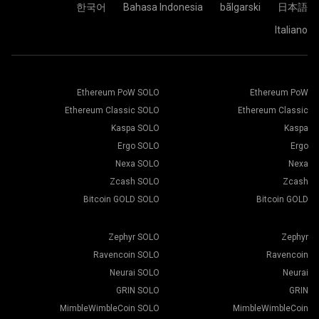
كل شيء جاهز تماماً، وجهاز التعدين الخاص بك، يقوم بالتعدين في
한국어
Bahasa Indonesia
bãlgarski
日本語
مجمع 2Miners.
الصق عنوان محفظتك في حقل العنوان واكتب اسمها في حقل
Italiano
اختر برنامج التعدين المناسب. يمكن العثور على برنامج التعدين
الاسم أدناه. اضغط على زر إنشاء.
الموصى به، من خلال صفحة "
كيف أبدأ
". اضغط على زر حفظ.
اختر مجمع التعدين 2Miners،عندما تظهر النافذة المنبثقة، حدد
انتقل إلى علامة التبويب "العمال".
أقرب خادم إليك. الموقع الافتراضي لأوروبا هو الاتحاد الأوروبي.
حدد أجهزة التعدين واضغط على زر التعدين.
Ethereum PoW SOLO
Ethereum PoW
Ethereum Classic SOLO
Ethereum Classic
Kaspa SOLO
Kaspa
Ergo SOLO
Ergo
اختر المحفظة، والعملة، والمُعدن من أسفل القائمة.
Nexa SOLO
Nexa
Zcash SOLO
Zcash
Bitcoin GOLD SOLO
Bitcoin GOLD
اضغط على زر تطبيق على الكل لبدء التعدين.
Zephyr SOLO
Zephyr
Ravencoin SOLO
Ravencoin
Neurai SOLO
Neurai
GRIN SOLO
GRIN
MimbleWimbleCoin SOLO
MimbleWimbleCoin