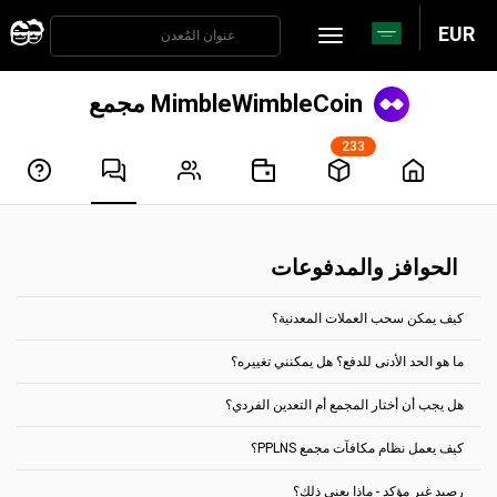
EUR
MimbleWimbleCoin مجمع
233
الحوافز والمدفوعات
كيف يمكن سحب العملات المعدنية؟
ما هو الحد الأدنى للدفع؟ هل يمكنني تغييره؟
تتم معالجة المدفوعات تلقائيًا كل ساعتين. للحصول على الأرباح، يجب أن
تصل إلى الحد المسموح له للدفع، بالنسبة لمعظم العملات، يمكنك تعيينها
هل يجب أن أختار المجمع أم التعدين الفردي؟
في علامة التبويب "إعدادات الحساب".
من خلال الصفحة الرئيسية، يظهر الحد الأدنى للدفع لكل مجموعة عملات.
ما هو الحد الأدنى للدفع؟ هل يمكنني تغييره؟
على سبيل المثال، بالنسبة لمجمع تعدين Ethereum Classic، يكون الحد
كيف يعمل نظام مكافآت مجمع PPLNS؟
اختر تجمعاُ بشكل افتراضي.
الأدنى للدفع هو 0.1 ETC.
لا يجوز دفع أي مكافآت متراكمة عن طريق عنوان عملة مشفرة معين، إلا إلى
انتقل إلى الفردي فقط في حالة ما إذا كان لديك ما يكفي من قوة التجزئة،
هذا العنوان المحدد. كما لا يمكن دمج أرصدة المحفظة.
رصيد غير مؤكد - ماذا يعني ذلك؟
وكنتَ على دراية بعمل التعدين الفردي.